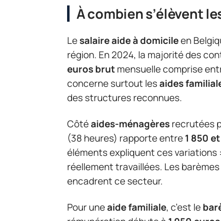
À combien s’élèvent le
Le
salaire aide à domicile
en Belgiqu
région. En 2024, la majorité des con
euros brut
mensuelle comprise ent
concerne surtout les
aides familial
des structures reconnues.
Côté
aides-ménagères
recrutées p
(38 heures) rapporte entre
1 850 e
éléments expliquent ces variations 
réellement travaillées. Les barèmes
encadrent ce secteur.
Pour une
aide familiale
, c’est le
bar