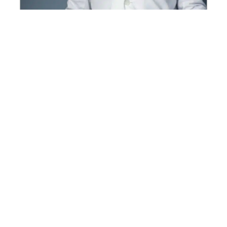
Comment maintenir un mode de vie sain à
l’âge mûr
En savoir plus
Contact
Mentions Légales
Sitemap
© 2025 | espace-senior.info