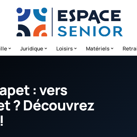
lle
Juridique
Loisirs
Matériels
Retra
apet : vers
net ? Découvrez
!