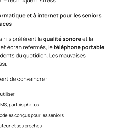
nte technique ni stress.
nformatique et à internet pour les seniors
caces
: ils préfèrent la
qualité sonore
et la
 et écran refermés, le
téléphone portable
idents du quotidien. Les mauvaises
ssi.
uent de convaincre :
utiliser
SMS, parfois photos
modèles conçus pour les seniors
sateur et ses proches